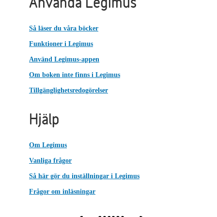
Använda Legimus
Så läser du våra böcker
Funktioner i Legimus
Använd Legimus-appen
Om boken inte finns i Legimus
Tillgänglighetsredogörelser
Hjälp
Om Legimus
Vanliga frågor
Så här gör du inställningar i Legimus
Frågor om inläsningar