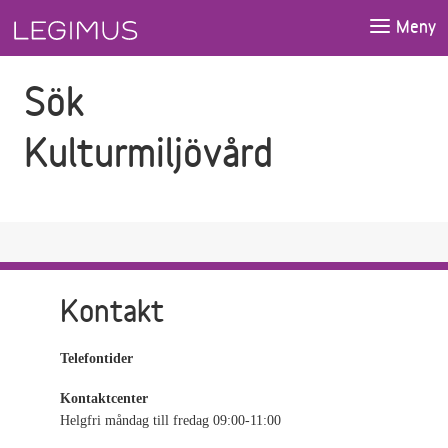
Gå till sökfältet
Gå till huvudinnehåll
Meny
Sök
Kulturmiljövård
Kontakt
Telefontider
Kontaktcenter
Helgfri måndag till fredag 09:00-11:00