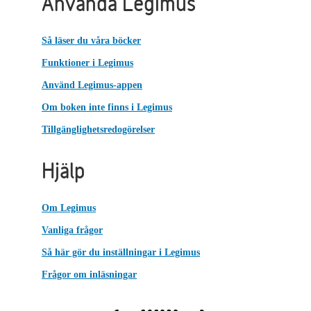
Använda Legimus
Så läser du våra böcker
Funktioner i Legimus
Använd Legimus-appen
Om boken inte finns i Legimus
Tillgänglighetsredogörelser
Hjälp
Om Legimus
Vanliga frågor
Så här gör du inställningar i Legimus
Frågor om inläsningar