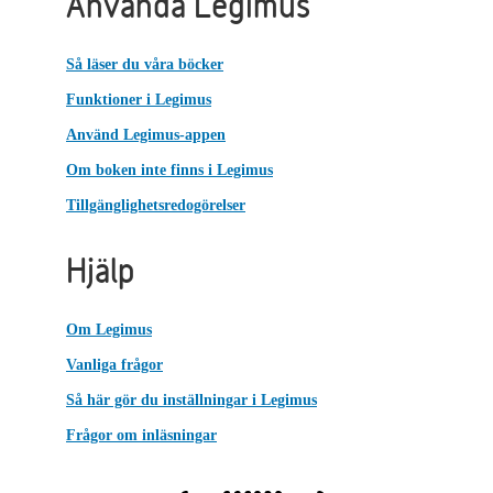
Använda Legimus
Så läser du våra böcker
Funktioner i Legimus
Använd Legimus-appen
Om boken inte finns i Legimus
Tillgänglighetsredogörelser
Hjälp
Om Legimus
Vanliga frågor
Så här gör du inställningar i Legimus
Frågor om inläsningar