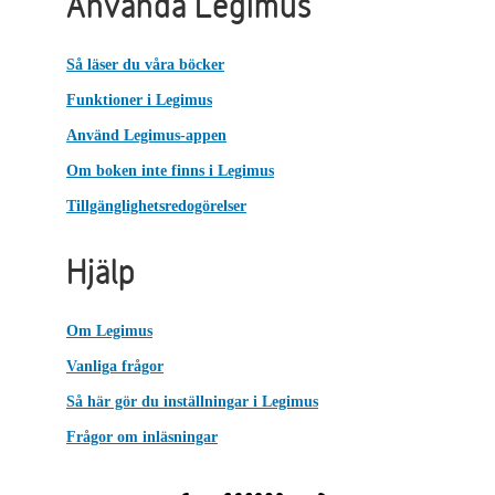
Använda Legimus
Så läser du våra böcker
Funktioner i Legimus
Använd Legimus-appen
Om boken inte finns i Legimus
Tillgänglighetsredogörelser
Hjälp
Om Legimus
Vanliga frågor
Så här gör du inställningar i Legimus
Frågor om inläsningar