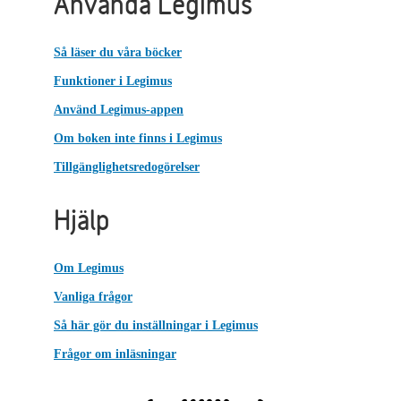
Använda Legimus
Så läser du våra böcker
Funktioner i Legimus
Använd Legimus-appen
Om boken inte finns i Legimus
Tillgänglighetsredogörelser
Hjälp
Om Legimus
Vanliga frågor
Så här gör du inställningar i Legimus
Frågor om inläsningar