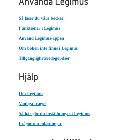
Använda Legimus
Så läser du våra böcker
Funktioner i Legimus
Använd Legimus-appen
Om boken inte finns i Legimus
Tillgänglighetsredogörelser
Hjälp
Om Legimus
Vanliga frågor
Så här gör du inställningar i Legimus
Frågor om inläsningar