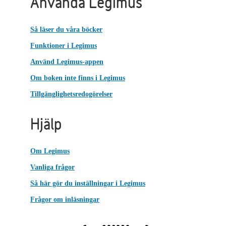
Använda Legimus
Så läser du våra böcker
Funktioner i Legimus
Använd Legimus-appen
Om boken inte finns i Legimus
Tillgänglighetsredogörelser
Hjälp
Om Legimus
Vanliga frågor
Så här gör du inställningar i Legimus
Frågor om inläsningar