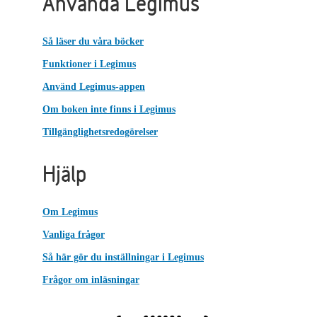
Använda Legimus
Så läser du våra böcker
Funktioner i Legimus
Använd Legimus-appen
Om boken inte finns i Legimus
Tillgänglighetsredogörelser
Hjälp
Om Legimus
Vanliga frågor
Så här gör du inställningar i Legimus
Frågor om inläsningar