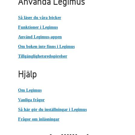
Använda Legimus
Så läser du våra böcker
Funktioner i Legimus
Använd Legimus-appen
Om boken inte finns i Legimus
Tillgänglighetsredogörelser
Hjälp
Om Legimus
Vanliga frågor
Så här gör du inställningar i Legimus
Frågor om inläsningar