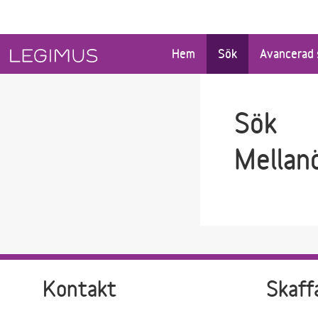
Gå till sökfältet
Gå till huvudinnehåll
Hem
Sök
Avancerad 
Sök
Mellan
Kontakt
Skaff