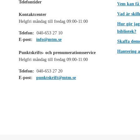
Telefontider
Vem kan få
Vad är skil
Kontaktcenter
Helgfri måndag till fredag 09:00-11:00
Hur gör jag
bibliotek?
Telefon:
040-653 27 10
E-post:
info@mtm.se
Skaffa dem
Hantering a
Punktskrifts- och prenumerationsservice
Helgfri måndag till fredag 09:00-11:00
Telefon:
040-653 27 20
E-post:
punktskrift@mtm.se