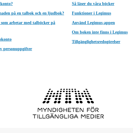
 konto?
Så läser du våra böcker
lnaden på en talbok och en ljudbok?
Funktioner i Legimus
 som arbetar med talböcker på
Använd Legimus-appen
Om boken inte finns i Legimus
okonto
Tillgänglighetsredogörelser
v personuppgifter