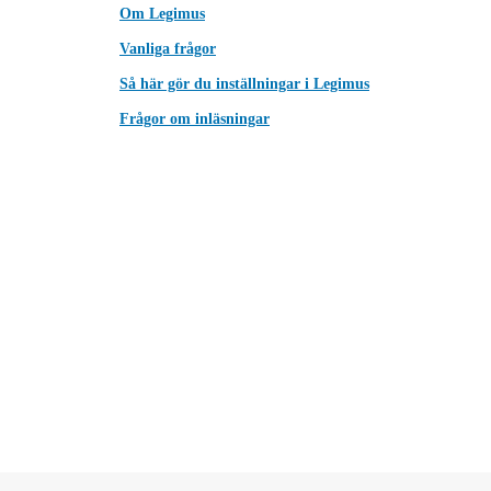
Om Legimus
Vanliga frågor
Så här gör du inställningar i Legimus
Frågor om inläsningar