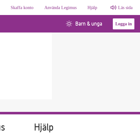
Skaffa konto
Använda Legimus
Hjälp
Läs sida
Barn & unga
Logga in
us
Hjälp