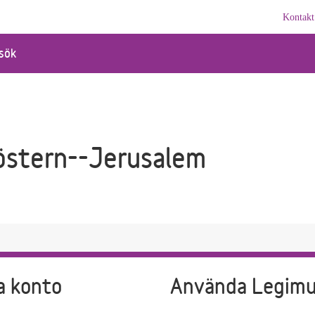
Kontakt
sök
östern--Jerusalem
a konto
Använda Legim