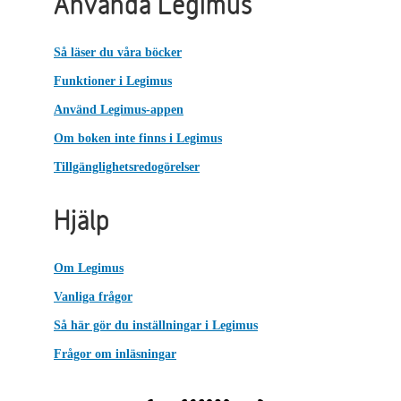
Använda Legimus
Så läser du våra böcker
Funktioner i Legimus
Använd Legimus-appen
Om boken inte finns i Legimus
Tillgänglighetsredogörelser
Hjälp
Om Legimus
Vanliga frågor
Så här gör du inställningar i Legimus
Frågor om inläsningar