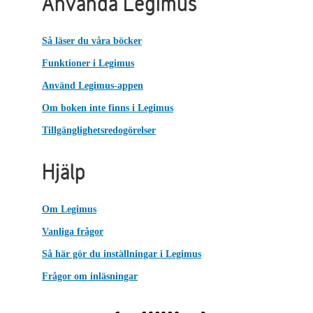
Använda Legimus
Så läser du våra böcker
Funktioner i Legimus
Använd Legimus-appen
Om boken inte finns i Legimus
Tillgänglighetsredogörelser
Hjälp
Om Legimus
Vanliga frågor
Så här gör du inställningar i Legimus
Frågor om inläsningar