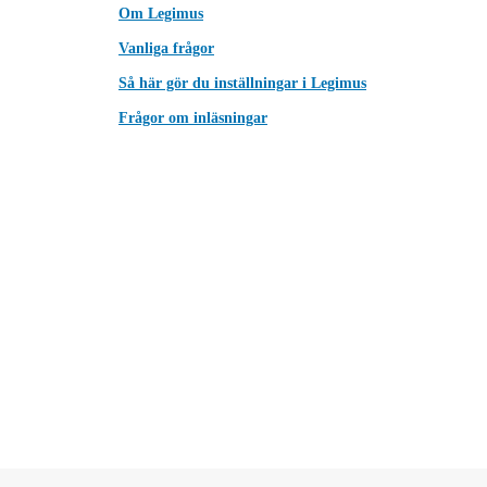
Om Legimus
Vanliga frågor
Så här gör du inställningar i Legimus
Frågor om inläsningar