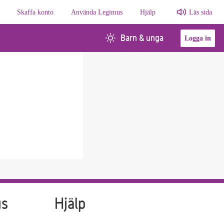
Skaffa konto
Använda Legimus
Hjälp
Läs sida
Barn & unga
Logga in
us
Hjälp