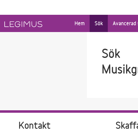
Gå till sökfältet
Gå till huvudinnehåll
Hem
Sök
Avancerad 
Sök
Musikg
Kontakt
Skaff