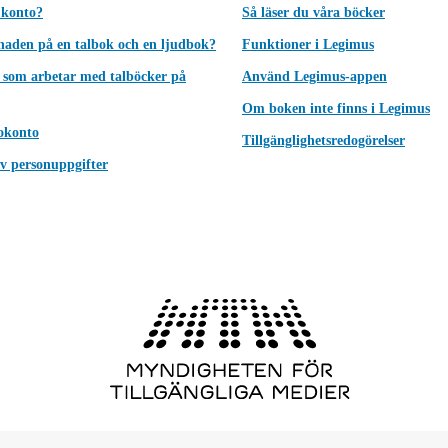
 konto?
Så läser du våra böcker
lnaden på en talbok och en ljudbok?
Funktioner i Legimus
 som arbetar med talböcker på
Använd Legimus-appen
Om boken inte finns i Legimus
okonto
Tillgänglighetsredogörelser
v personuppgifter