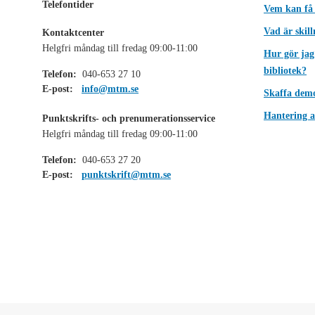
Telefontider
Vem kan få
Vad är skil
Kontaktcenter
Helgfri måndag till fredag 09:00-11:00
Hur gör jag
bibliotek?
Telefon:
040-653 27 10
E-post:
info@mtm.se
Skaffa dem
Hantering a
Punktskrifts- och prenumerationsservice
Helgfri måndag till fredag 09:00-11:00
Telefon:
040-653 27 20
E-post:
punktskrift@mtm.se