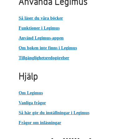
Använda Legimus
Så läser du våra böcker
Funktioner i Legimus
Använd Legimus-appen
Om boken inte finns i Legimus
Tillgänglighetsredogörelser
Hjälp
Om Legimus
Vanliga frågor
Så här gör du inställningar i Legimus
Frågor om inläsningar