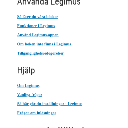
Använda Legimus
Så läser du våra böcker
Funktioner i Legimus
Använd Legimus-appen
Om boken inte finns i Legimus
Tillgänglighetsredogörelser
Hjälp
Om Legimus
Vanliga frågor
Så här gör du inställningar i Legimus
Frågor om inläsningar