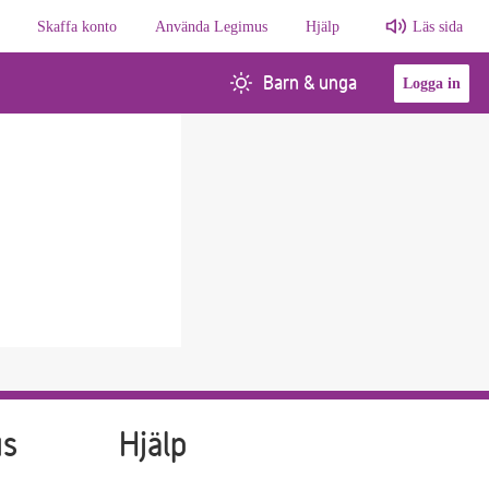
Skaffa konto
Använda Legimus
Hjälp
Läs sida
Barn & unga
Logga in
us
Hjälp