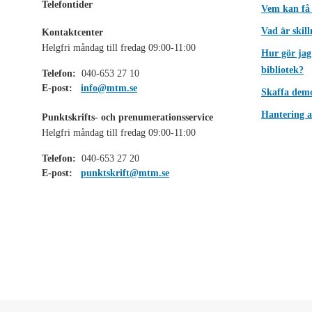
Telefontider
Vem kan få
Vad är skil
Kontaktcenter
Helgfri måndag till fredag 09:00-11:00
Hur gör jag
bibliotek?
Telefon:
040-653 27 10
E-post:
info@mtm.se
Skaffa dem
Hantering a
Punktskrifts- och prenumerationsservice
Helgfri måndag till fredag 09:00-11:00
Telefon:
040-653 27 20
E-post:
punktskrift@mtm.se