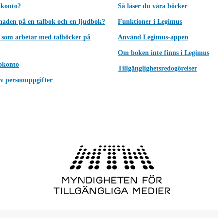
 konto?
Så läser du våra böcker
lnaden på en talbok och en ljudbok?
Funktioner i Legimus
 som arbetar med talböcker på
Använd Legimus-appen
Om boken inte finns i Legimus
okonto
Tillgänglighetsredogörelser
v personuppgifter