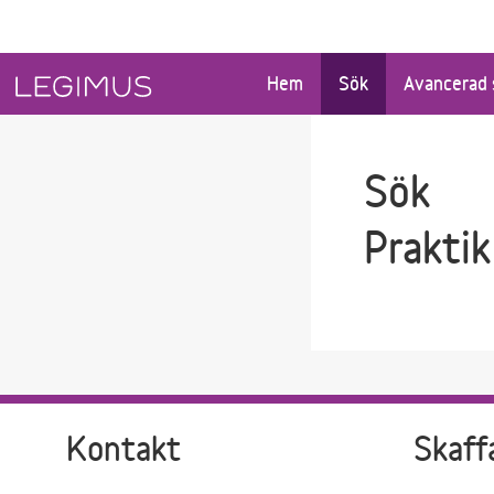
Gå till sökfältet
Gå till huvudinnehåll
Hem
Sök
Avancerad 
Sök
Praktik
Kontakt
Skaff