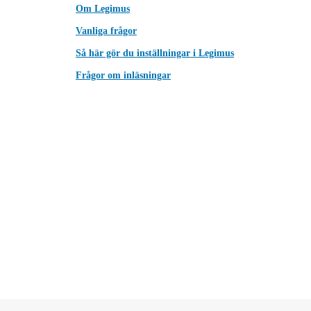
Om Legimus
Vanliga frågor
Så här gör du inställningar i Legimus
Frågor om inläsningar