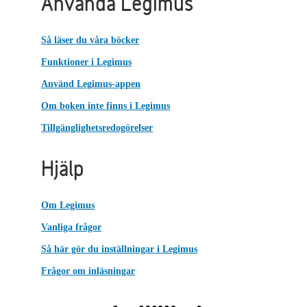
Använda Legimus
Så läser du våra böcker
Funktioner i Legimus
Använd Legimus-appen
Om boken inte finns i Legimus
Tillgänglighetsredogörelser
Hjälp
Om Legimus
Vanliga frågor
Så här gör du inställningar i Legimus
Frågor om inläsningar