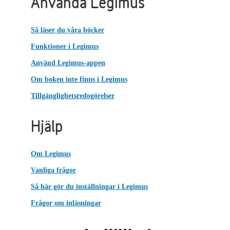
Använda Legimus
Så läser du våra böcker
Funktioner i Legimus
Använd Legimus-appen
Om boken inte finns i Legimus
Tillgänglighetsredogörelser
Hjälp
Om Legimus
Vanliga frågor
Så här gör du inställningar i Legimus
Frågor om inläsningar