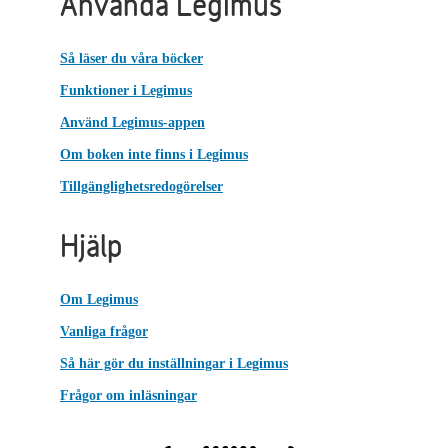
Använda Legimus
Så läser du våra böcker
Funktioner i Legimus
Använd Legimus-appen
Om boken inte finns i Legimus
Tillgänglighetsredogörelser
Hjälp
Om Legimus
Vanliga frågor
Så här gör du inställningar i Legimus
Frågor om inläsningar