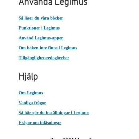
Använda Legimus
Så läser du våra böcker
Funktioner i Legimus
Använd Legimus-appen
Om boken inte finns i Legimus
Tillgänglighetsredogörelser
Hjälp
Om Legimus
Vanliga frågor
Så här gör du inställningar i Legimus
Frågor om inläsningar