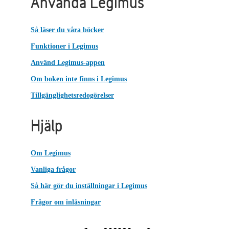
Använda Legimus
Så läser du våra böcker
Funktioner i Legimus
Använd Legimus-appen
Om boken inte finns i Legimus
Tillgänglighetsredogörelser
Hjälp
Om Legimus
Vanliga frågor
Så här gör du inställningar i Legimus
Frågor om inläsningar