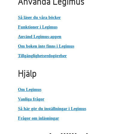
Använda Legimus
Så läser du våra böcker
Funktioner i Legimus
Använd Legimus-appen
Om boken inte finns i Legimus
Tillgänglighetsredogörelser
Hjälp
Om Legimus
Vanliga frågor
Så här gör du inställningar i Legimus
Frågor om inläsningar