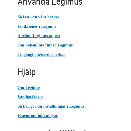
Använda Legimus
Så läser du våra böcker
Funktioner i Legimus
Använd Legimus-appen
Om boken inte finns i Legimus
Tillgänglighetsredogörelser
Hjälp
Om Legimus
Vanliga frågor
Så här gör du inställningar i Legimus
Frågor om inläsningar