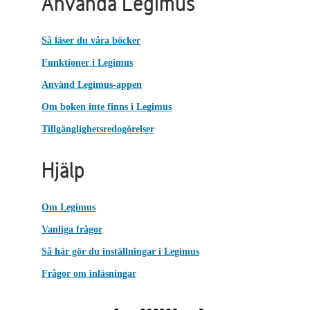
Använda Legimus
Så läser du våra böcker
Funktioner i Legimus
Använd Legimus-appen
Om boken inte finns i Legimus
Tillgänglighetsredogörelser
Hjälp
Om Legimus
Vanliga frågor
Så här gör du inställningar i Legimus
Frågor om inläsningar