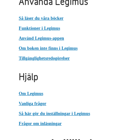
Använda Legimus
Så läser du våra böcker
Funktioner i Legimus
Använd Legimus-appen
Om boken inte finns i Legimus
Tillgänglighetsredogörelser
Hjälp
Om Legimus
Vanliga frågor
Så här gör du inställningar i Legimus
Frågor om inläsningar