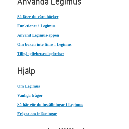
Använda Legimus
Så läser du våra böcker
Funktioner i Legimus
Använd Legimus-appen
Om boken inte finns i Legimus
Tillgänglighetsredogörelser
Hjälp
Om Legimus
Vanliga frågor
Så här gör du inställningar i Legimus
Frågor om inläsningar