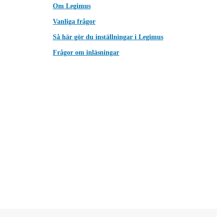
Om Legimus
Vanliga frågor
Så här gör du inställningar i Legimus
Frågor om inläsningar