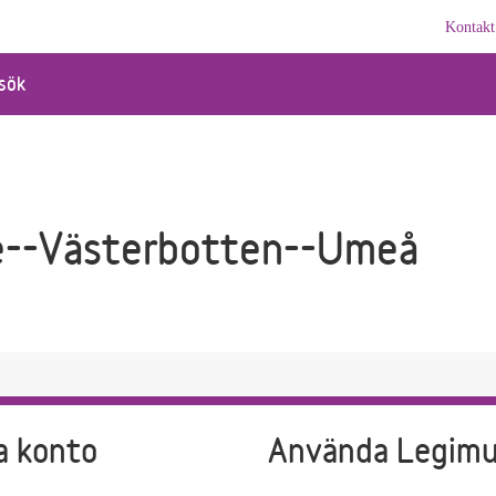
Kontakt
sök
e--Västerbotten--Umeå
a konto
Använda Legim