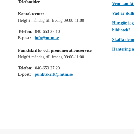
Telefontider
Vem kan få
Vad är skil
Kontaktcenter
Helgfri måndag till fredag 09:00-11:00
Hur gör jag
bibliotek?
Telefon:
040-653 27 10
E-post:
info@mtm.se
Skaffa dem
Hantering a
Punktskrifts- och prenumerationsservice
Helgfri måndag till fredag 09:00-11:00
Telefon:
040-653 27 20
E-post:
punktskrift@mtm.se