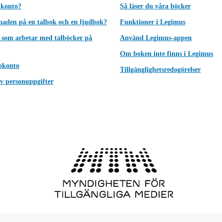
 konto?
Så läser du våra böcker
lnaden på en talbok och en ljudbok?
Funktioner i Legimus
 som arbetar med talböcker på
Använd Legimus-appen
Om boken inte finns i Legimus
okonto
Tillgänglighetsredogörelser
v personuppgifter