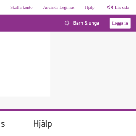
Skaffa konto
Använda Legimus
Hjälp
Läs sida
Barn & unga
Logga in
us
Hjälp