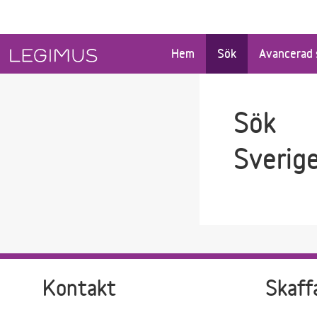
Gå till sökfältet
Gå till huvudinnehåll
Hem
Sök
Avancerad 
Sök
Sverig
Kontakt
Skaff