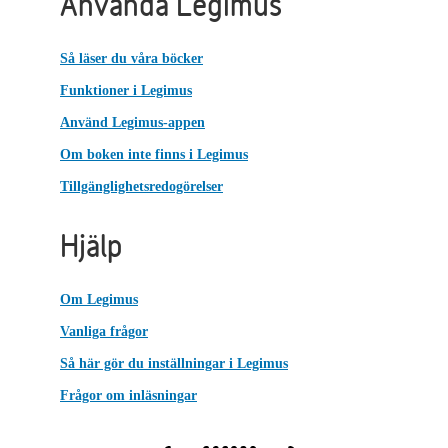
Använda Legimus
Så läser du våra böcker
Funktioner i Legimus
Använd Legimus-appen
Om boken inte finns i Legimus
Tillgänglighetsredogörelser
Hjälp
Om Legimus
Vanliga frågor
Så här gör du inställningar i Legimus
Frågor om inläsningar