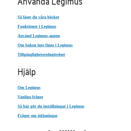
Använda Legimus
Så läser du våra böcker
Funktioner i Legimus
Använd Legimus-appen
Om boken inte finns i Legimus
Tillgänglighetsredogörelser
Hjälp
Om Legimus
Vanliga frågor
Så här gör du inställningar i Legimus
Frågor om inläsningar