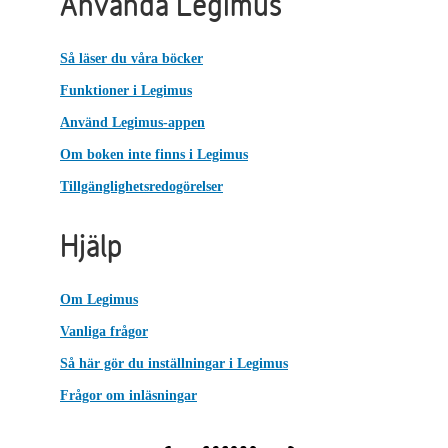
Använda Legimus
Så läser du våra böcker
Funktioner i Legimus
Använd Legimus-appen
Om boken inte finns i Legimus
Tillgänglighetsredogörelser
Hjälp
Om Legimus
Vanliga frågor
Så här gör du inställningar i Legimus
Frågor om inläsningar