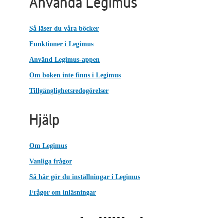
Använda Legimus
Så läser du våra böcker
Funktioner i Legimus
Använd Legimus-appen
Om boken inte finns i Legimus
Tillgänglighetsredogörelser
Hjälp
Om Legimus
Vanliga frågor
Så här gör du inställningar i Legimus
Frågor om inläsningar