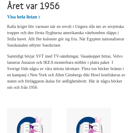
Året var 1956
Året var 1956
Visa hela listan
Kalla kriget blir varmare när en revolt i Ungern slås ner av sovjetiska
trupper och den första flygburna amerikanska vätebomben släpps i
Stilla havet. Allt fler kolonier gör sig fria. När Egypten nationaliserar
Suezkanalen utbyter Suezkrisen.
Samtidigt börjar SVT med TV-sändningar, Vasaskeppet hittas, Volvo
lanserar Amazon och IKEA monterbara möbler i platta paket. I
Sverige föds några av våra största idrottare. Flera ton böcker bränns i
en kampanj i New York och Allen Ginsbergs dikt Howl konfiskeras av
staten och förläggaren åtalas för sedlighetsbrott. Här är några böcker
om och från 1956.