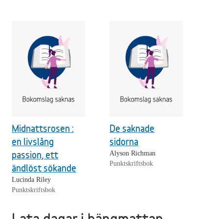
Midnattsrosen :
De saknade
en livslång
sidorna
passion, ett
Alyson Richman
Punktskriftsbok
ändlöst sökande
Lucinda Riley
Punktskriftsbok
Lata dagar i hängmattan