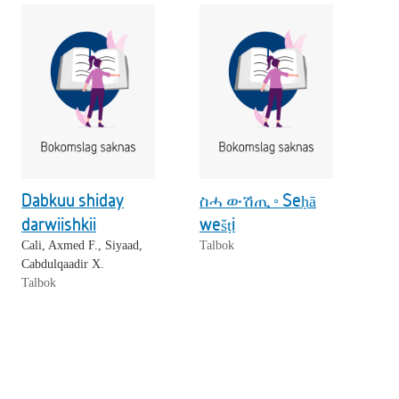
Dabkuu shiday
ስሓ ውሽጢ ◦ Seḥā
darwiishkii
wešṭi
Cali, Axmed F., Siyaad,
Talbok
Cabdulqaadir X.
Talbok