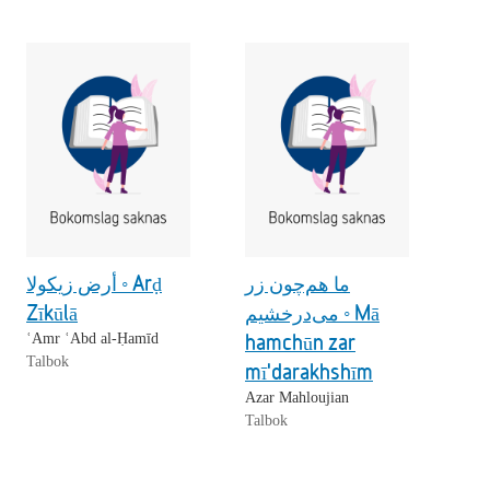
ما هم‌چون زر
أرض زيكولا ◦ Arḍ
Zīkūlā
می‌درخشیم ◦ Mā
hamchūn zar
ʿAmr ʿAbd al-Ḥamīd
Talbok
mī'darakhshīm
Azar Mahloujian
Talbok