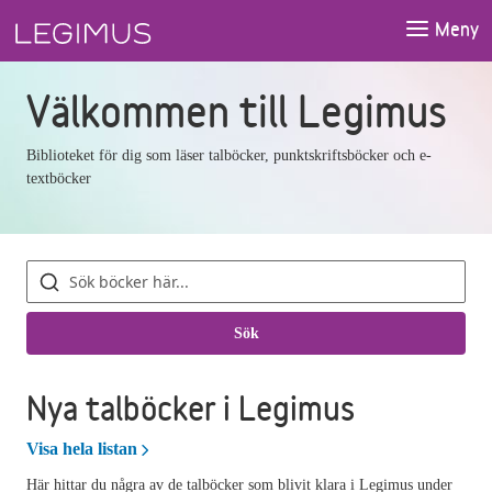
Gå till sökfältet
Gå till huvudinnehåll
Meny
Välkommen till Legimus
Biblioteket för dig som läser talböcker, punktskriftsböcker och e-
textböcker
Sök
böcker
Sök
Nya talböcker i Legimus
Nya talböcker i Legimus
Visa hela listan
Här hittar du några av de talböcker som blivit klara i Legimus under