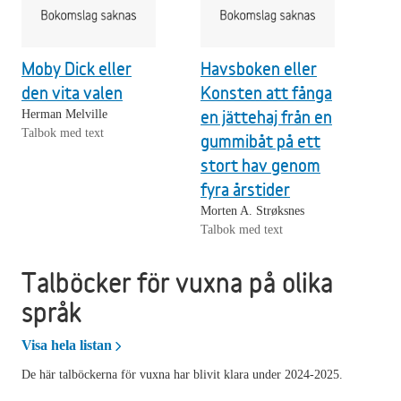
Moby Dick eller
Havsboken eller
den vita valen
Konsten att fånga
en jättehaj från en
Herman Melville
Talbok med text
gummibåt på ett
stort hav genom
fyra årstider
Morten A. Strøksnes
Talbok med text
Talböcker för vuxna på olika
språk
Talböcker för vuxna på olika språk
Visa hela listan
De här talböckerna för vuxna har blivit klara under 2024-2025.