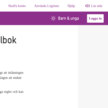
Skaffa konto
Använda Legimus
Hjälp
Läs sida
Barn & unga
Logga in
albok
gt att inläsningen
slagen att endast
ga regler och kan