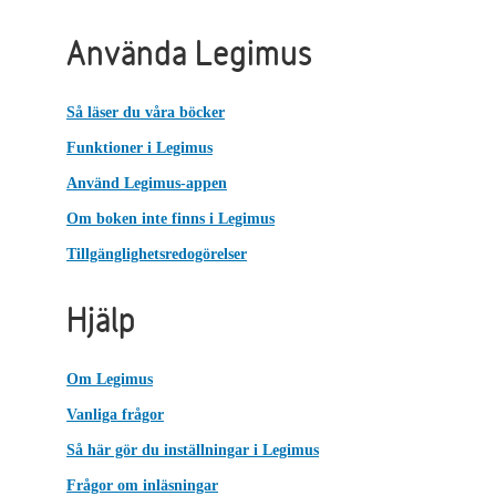
Använda Legimus
Så läser du våra böcker
Funktioner i Legimus
Använd Legimus-appen
Om boken inte finns i Legimus
Tillgänglighetsredogörelser
Hjälp
Om Legimus
Vanliga frågor
Så här gör du inställningar i Legimus
Frågor om inläsningar