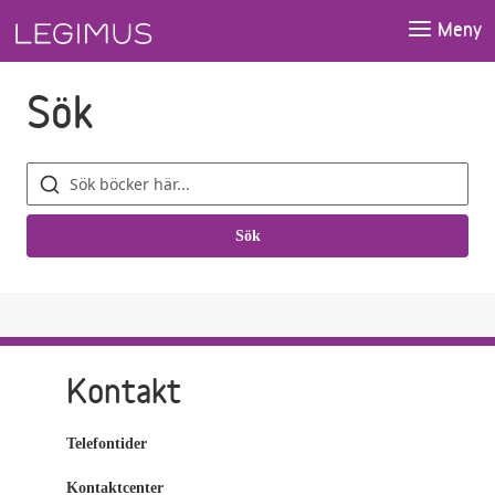
Gå till sökfältet
Gå till huvudinnehåll
Meny
Sök
Sök
böcker
Sök
Kontakt
Telefontider
Kontaktcenter