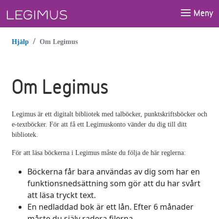
Gå till huvudinnehåll
Meny
Hjälp
Om Legimus
Om Legimus
Legimus är ett digitalt bibliotek med talböcker, punktskriftsböcker och
e-textböcker. För att få ett Legimuskonto vänder du dig till ditt
bibliotek.
För att läsa böckerna i Legimus måste du följa de här reglerna:
Böckerna får bara användas av dig som har en
funktionsnedsättning som gör att du har svårt
att läsa tryckt text.
En nedladdad bok är ett lån. Efter 6 månader
måste du själv radera filerna.