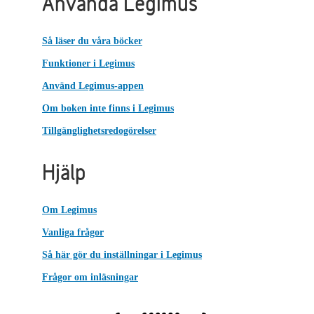
Använda Legimus
Så läser du våra böcker
Funktioner i Legimus
Använd Legimus-appen
Om boken inte finns i Legimus
Tillgänglighetsredogörelser
Hjälp
Om Legimus
Vanliga frågor
Så här gör du inställningar i Legimus
Frågor om inläsningar