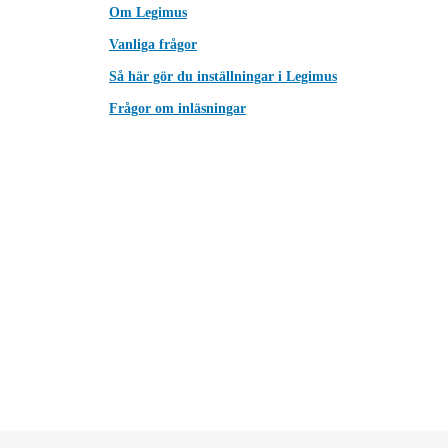
Om Legimus
Vanliga frågor
Så här gör du inställningar i Legimus
Frågor om inläsningar