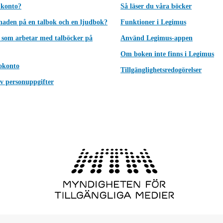
 konto?
Så läser du våra böcker
lnaden på en talbok och en ljudbok?
Funktioner i Legimus
 som arbetar med talböcker på
Använd Legimus-appen
Om boken inte finns i Legimus
okonto
Tillgänglighetsredogörelser
v personuppgifter