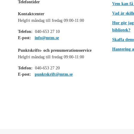
Telefontider
Vem kan få
Vad är skil
Kontaktcenter
Helgfri måndag till fredag 09:00-11:00
Hur gör jag
bibliotek?
Telefon:
040-653 27 10
E-post:
info@mtm.se
Skaffa dem
Hantering a
Punktskrifts- och prenumerationsservice
Helgfri måndag till fredag 09:00-11:00
Telefon:
040-653 27 20
E-post:
punktskrift@mtm.se