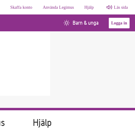
Skaffa konto
Använda Legimus
Hjälp
Läs sida
Barn & unga
Logga in
us
Hjälp