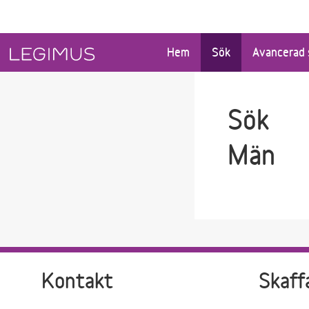
Gå till sökfältet
Gå till huvudinnehåll
Hem
Sök
Avancerad 
Sök
Män
Kontakt
Skaff