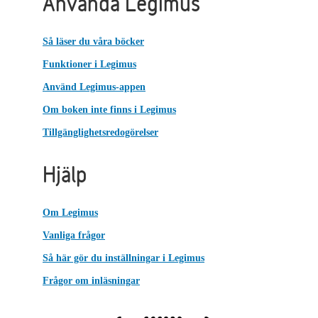
Använda Legimus
Så läser du våra böcker
Funktioner i Legimus
Använd Legimus-appen
Om boken inte finns i Legimus
Tillgänglighetsredogörelser
Hjälp
Om Legimus
Vanliga frågor
Så här gör du inställningar i Legimus
Frågor om inläsningar