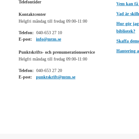
Telefontider
Vem kan få
Vad är skil
Kontaktcenter
Helgfri måndag till fredag 09:00-11:00
Hur gör jag
bibliotek?
Telefon:
040-653 27 10
E-post:
info@mtm.se
Skaffa dem
Hantering a
Punktskrifts- och prenumerationsservice
Helgfri måndag till fredag 09:00-11:00
Telefon:
040-653 27 20
E-post:
punktskrift@mtm.se