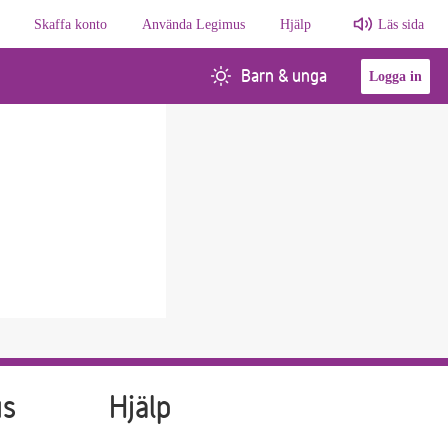
Skaffa konto
Använda Legimus
Hjälp
Läs sida
Barn & unga
Logga in
us
Hjälp