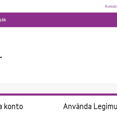
Kontakt
sök
r
a konto
Använda Legim