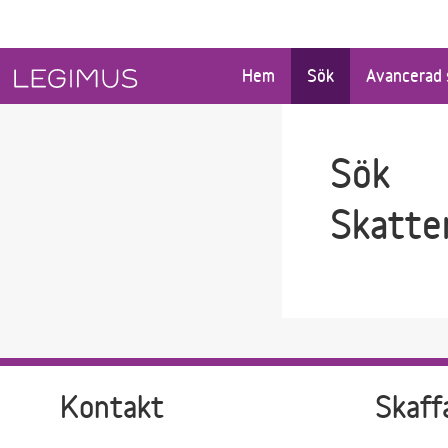
Gå till sökfältet
Gå till huvudinnehåll
Hem
Sök
Avancerad 
Sök
Skatte
Kontakt
Skaff