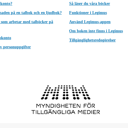
 konto?
Så läser du våra böcker
lnaden på en talbok och en ljudbok?
Funktioner i Legimus
 som arbetar med talböcker på
Använd Legimus-appen
Om boken inte finns i Legimus
okonto
Tillgänglighetsredogörelser
v personuppgifter