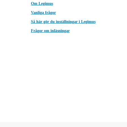
Om Legimus
Vanliga frågor
Så här gör du inställningar i Legimus
Frågor om inläsningar