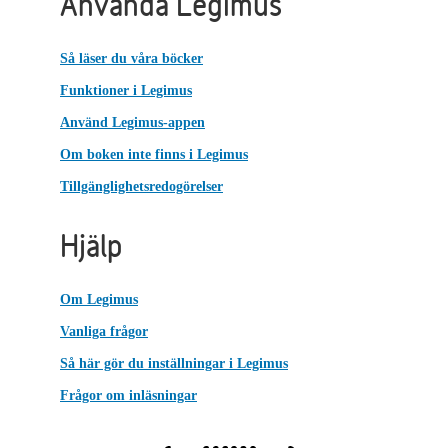
Använda Legimus
Så läser du våra böcker
Funktioner i Legimus
Använd Legimus-appen
Om boken inte finns i Legimus
Tillgänglighetsredogörelser
Hjälp
Om Legimus
Vanliga frågor
Så här gör du inställningar i Legimus
Frågor om inläsningar