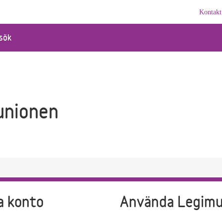
Kontakt
sök
unionen
a konto
Använda Legim