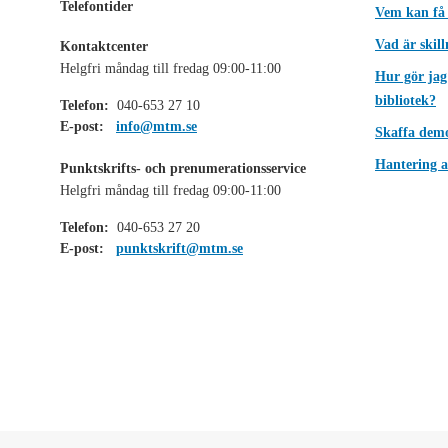
Telefontider
Vem kan få
Vad är skil
Kontaktcenter
Helgfri måndag till fredag 09:00-11:00
Hur gör jag
bibliotek?
Telefon:
040-653 27 10
E-post:
info@mtm.se
Skaffa dem
Hantering a
Punktskrifts- och prenumerationsservice
Helgfri måndag till fredag 09:00-11:00
Telefon:
040-653 27 20
E-post:
punktskrift@mtm.se