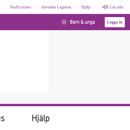
Skaffa konto
Använda Legimus
Hjälp
Läs sida
Barn & unga
Logga in
us
Hjälp