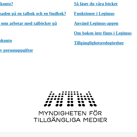
 konto?
Så läser du våra böcker
lnaden på en talbok och en ljudbok?
Funktioner i Legimus
 som arbetar med talböcker på
Använd Legimus-appen
Om boken inte finns i Legimus
okonto
Tillgänglighetsredogörelser
v personuppgifter