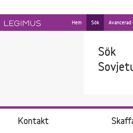
Gå till sökfältet
Gå till huvudinnehåll
Hem
Sök
Avancerad 
Sök
Sovjet
Kontakt
Skaff