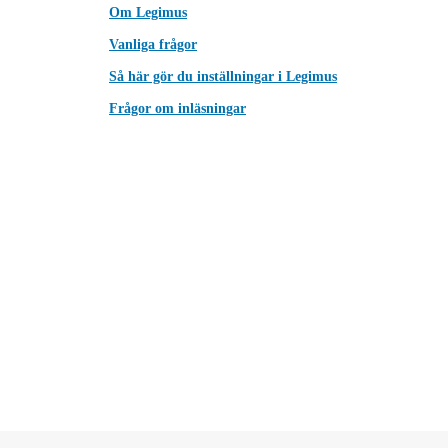
Om Legimus
Vanliga frågor
Så här gör du inställningar i Legimus
Frågor om inläsningar