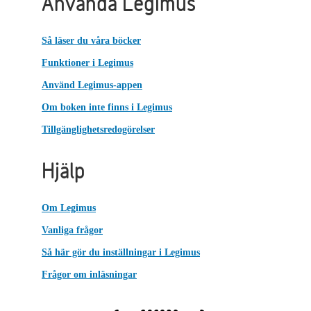
Använda Legimus
Så läser du våra böcker
Funktioner i Legimus
Använd Legimus-appen
Om boken inte finns i Legimus
Tillgänglighetsredogörelser
Hjälp
Om Legimus
Vanliga frågor
Så här gör du inställningar i Legimus
Frågor om inläsningar