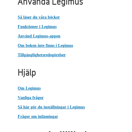
Använda Legimus
Så läser du våra böcker
Funktioner i Legimus
Använd Legimus-appen
Om boken inte finns i Legimus
Tillgänglighetsredogörelser
Hjälp
Om Legimus
Vanliga frågor
Så här gör du inställningar i Legimus
Frågor om inläsningar