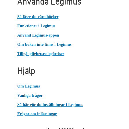
Använda Legimus
Så läser du våra böcker
Funktioner i Legimus
Använd Legimus-appen
Om boken inte finns i Legimus
Tillgänglighetsredogörelser
Hjälp
Om Legimus
Vanliga frågor
Så här gör du inställningar i Legimus
Frågor om inläsningar