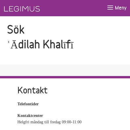
Gå till sökfältet
Gå till huvudinnehåll
Meny
Sök
ʿĀdilah Khalīfī
Kontakt
Telefontider
Kontaktcenter
Helgfri måndag till fredag 09:00-11:00