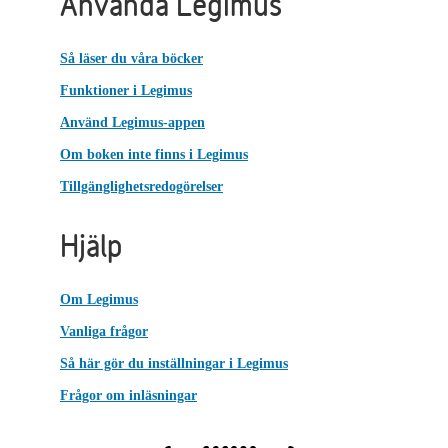
Använda Legimus
Så läser du våra böcker
Funktioner i Legimus
Använd Legimus-appen
Om boken inte finns i Legimus
Tillgänglighetsredogörelser
Hjälp
Om Legimus
Vanliga frågor
Så här gör du inställningar i Legimus
Frågor om inläsningar