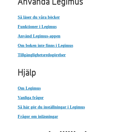
Använda Legimus
Så läser du våra böcker
Funktioner i Legimus
Använd Legimus-appen
Om boken inte finns i Legimus
Tillgänglighetsredogörelser
Hjälp
Om Legimus
Vanliga frågor
Så här gör du inställningar i Legimus
Frågor om inläsningar