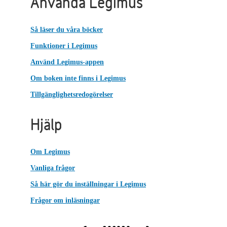
Använda Legimus
Så läser du våra böcker
Funktioner i Legimus
Använd Legimus-appen
Om boken inte finns i Legimus
Tillgänglighetsredogörelser
Hjälp
Om Legimus
Vanliga frågor
Så här gör du inställningar i Legimus
Frågor om inläsningar