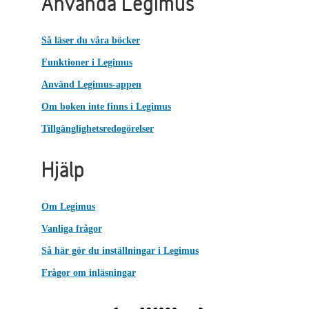
Använda Legimus
Så läser du våra böcker
Funktioner i Legimus
Använd Legimus-appen
Om boken inte finns i Legimus
Tillgänglighetsredogörelser
Hjälp
Om Legimus
Vanliga frågor
Så här gör du inställningar i Legimus
Frågor om inläsningar