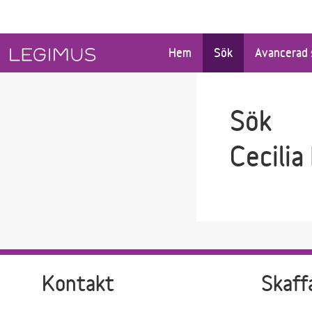
Gå till sökfältet
Gå till huvudinnehåll
Hem
Sök
Avancerad 
Sök
Cecilia
Kontakt
Skaff