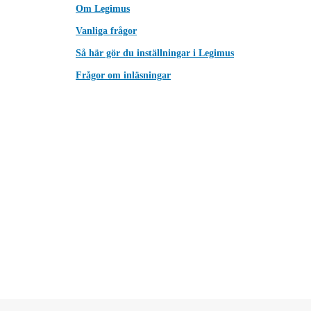
Om Legimus
Vanliga frågor
Så här gör du inställningar i Legimus
Frågor om inläsningar