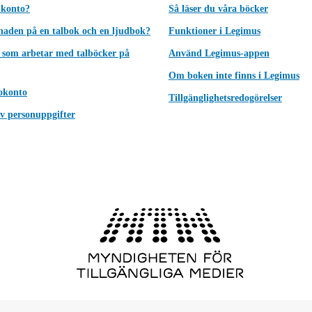
 konto?
Så läser du våra böcker
lnaden på en talbok och en ljudbok?
Funktioner i Legimus
 som arbetar med talböcker på
Använd Legimus-appen
Om boken inte finns i Legimus
okonto
Tillgänglighetsredogörelser
v personuppgifter