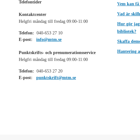
Telefontider
Vem kan få
Vad är skil
Kontaktcenter
Helgfri måndag till fredag 09:00-11:00
Hur gör jag
bibliotek?
Telefon:
040-653 27 10
E-post:
info@mtm.se
Skaffa dem
Hantering a
Punktskrifts- och prenumerationsservice
Helgfri måndag till fredag 09:00-11:00
Telefon:
040-653 27 20
E-post:
punktskrift@mtm.se