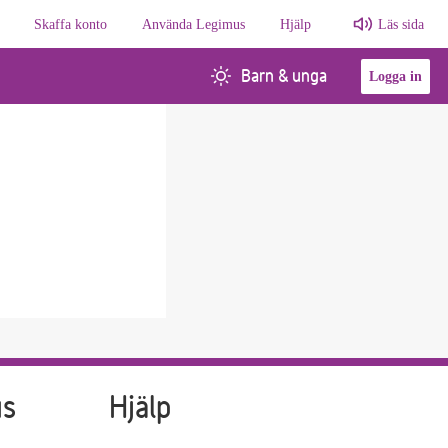
Skaffa konto
Använda Legimus
Hjälp
Läs sida
Barn & unga
Logga in
us
Hjälp