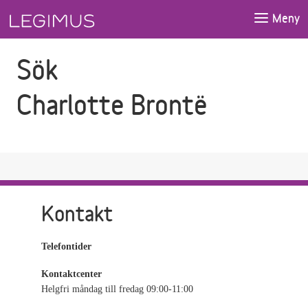
Gå till sökfältet
Gå till huvudinnehåll
Meny
Sök
Charlotte Brontë
Kontakt
Telefontider
Kontaktcenter
Helgfri måndag till fredag 09:00-11:00