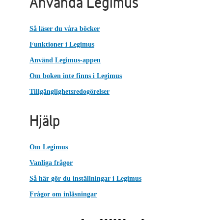
Använda Legimus
Så läser du våra böcker
Funktioner i Legimus
Använd Legimus-appen
Om boken inte finns i Legimus
Tillgänglighetsredogörelser
Hjälp
Om Legimus
Vanliga frågor
Så här gör du inställningar i Legimus
Frågor om inläsningar